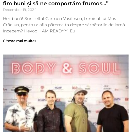
fim buni și să ne comportăm frumos…”
December 19, 2024
Hei, bună! Sunt elful Carmen Vasilescu, trimisul lui Moș
Crăciun, pentru a afla părerea ta despre sărbătorile de iarnă.
Începem? Heyoo, I AM READYY! Eu
Citeste mai multe»