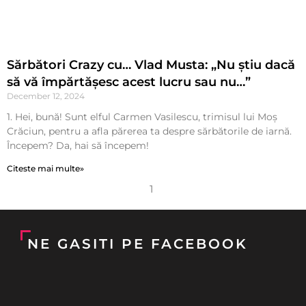
Sărbători Crazy cu… Vlad Musta: „Nu știu dacă
să vă împărtășesc acest lucru sau nu…”
December 12, 2024
1. Hei, bună! Sunt elful Carmen Vasilescu, trimisul lui Moș
Crăciun, pentru a afla părerea ta despre sărbătorile de iarnă.
Începem? Da, hai să începem!
Citeste mai multe»
1
NE GASITI PE FACEBOOK