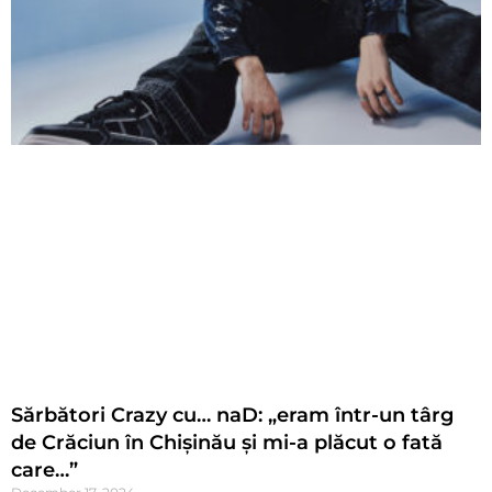
Sărbători Crazy cu… naD: „eram într-un târg
de Crăciun în Chișinău și mi-a plăcut o fată
care…”