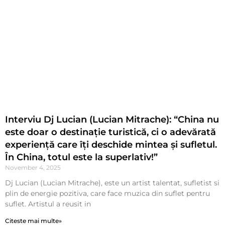
Interviu Dj Lucian (Lucian Mitrache): “China nu
este doar o destinație turistică, ci o adevărată
experiență care îți deschide mintea și sufletul.
În China, totul este la superlativ!”
November 4, 2025
Dj Lucian (Lucian Mitrache), este un artist talentat, sufletist si
plin de energie pozitiva, care face muzica din suflet pentru
suflet. Artistul a reusit in
Citeste mai multe»