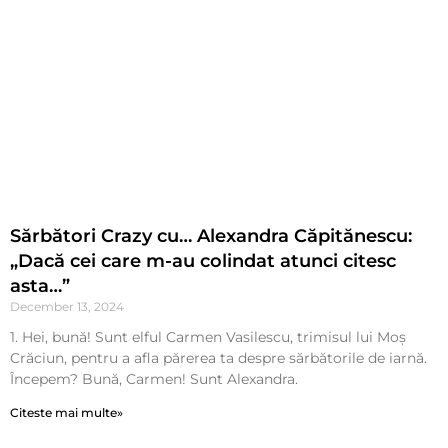
Sărbători Crazy cu… Alexandra Căpitănescu:
„Dacă cei care m-au colindat atunci citesc
asta…”
December 13, 2024
1. Hei, bună! Sunt elful Carmen Vasilescu, trimisul lui Moș
Crăciun, pentru a afla părerea ta despre sărbătorile de iarnă.
Începem? Bună, Carmen! Sunt Alexandra.
Citeste mai multe»