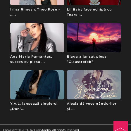
Irina Rimes x Theo Rose -
Lil Baby face echipă cu
,,...
Tears ...
Ana Maria Pamantas,
Blaga a lansat piesa
succes cu piesa ...
”Claustrofob”
Y.A.L. lansează single-ul
Alexia dă voce gândurilor
„Don’...
și ...
Copyright © 2026 by CrazyRadio. All rights reserved.