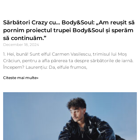
Sărbători Crazy cu… Body&Soul: „Am reușit să
pornim proiectul trupei Body&Soul și sperăm
să continuăm.”
December 18, 2024
1. Hei, bună! Sunt elful Carmen Vasilescu, trimisul lui Moș
Crăciun, pentru a afla părerea ta despre sărbătorile de iarnă.
Începem? Laurențiu: Da, elfule frumos,
Citeste mai multe»