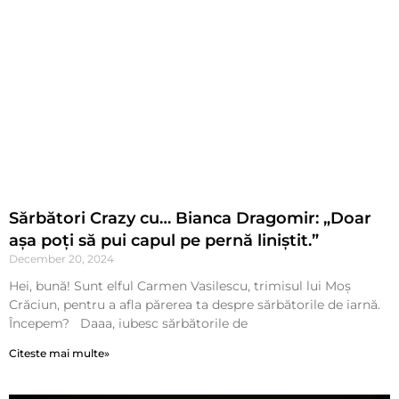
Sărbători Crazy cu… Bianca Dragomir: „Doar
așa poți să pui capul pe pernă liniștit.”
December 20, 2024
Hei, bună! Sunt elful Carmen Vasilescu, trimisul lui Moș
Crăciun, pentru a afla părerea ta despre sărbătorile de iarnă.
Începem? Daaa, iubesc sărbătorile de
Citeste mai multe»