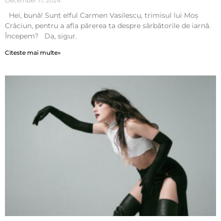
December 17, 2024
Hei, bună! Sunt elful Carmen Vasilescu, trimisul lui Moș
Crăciun, pentru a afla părerea ta despre sărbătorile de iarnă.
Începem? Da, sigur.
Citeste mai multe»