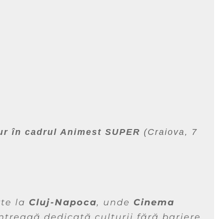
cur în cadrul Animest SUPER
(Craiova, 7
te la
Cluj-Napoca
, unde
Cinema
întreagă dedicată culturii fără bariere.