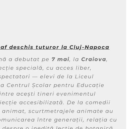
af deschis tuturor la Cluj-Napoca
nă a debutat pe
7 mai
, la
Craiova
,
cție specială, cu acces liber,
spectatori — elevi de la Liceul
la Centrul Școlar pentru Educație
dintre acești tineri evenimentul
iecție accesibilizată. De la comedii
 animat, scurtmetrajele animate au
omunicarea între generații, relația cu
r despre o inedită lecție de botanică.