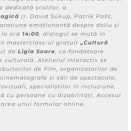
e dedicată școlilor, a
magică
(r. David Súkup, Patrik Pašš,
arațiune emoționantă despre doliu și
 la ora
14:00
, dialogul se mută în
rin
masterclass
-ul gratuit
„Cultură
nut de
Ligia Soare
, co-fondatoare
e culturală. Atelierul interactiv se
buitorilor de film, organizatorilor de
 cinematografe și săli de spectacole,
vizuali, specialiștilor în incluziune,
ază cu persoane cu dizabilități. Accesul
tarea unui formular online.