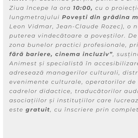
Ziua începe la ora
10:00,
cu o proiecți
lungmetrajului
Povești din grădina 
Leon Vidmar, Jean-Claude Rozec), o n
puterea vindecătoare a poveștilor. De
zona bunelor practici profesionale, p
fără bariere, cinema incluziv”
, susți
Animest și specialistă în accesibilizar
adresează managerilor culturali, distri
evenimente culturale, operatorilor de
cadrelor didactice, traducătorilor audio
asociațiilor și instituțiilor care lucre
este
gratuit
, cu înscriere prin comple