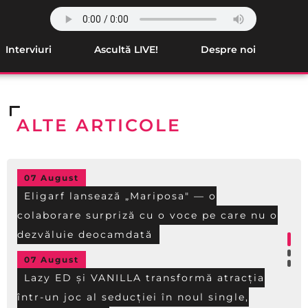
Interviuri
Ascultă LIVE!
Despre noi
ALTE ARTICOLE
07 August
Eligarf lansează „Mariposa" — o
colaborare surpriză cu o voce pe care nu o
dezvăluie deocamdată
07 August
Lazy ED și VANILLA transformă atracția
într-un joc al seducției în noul single,