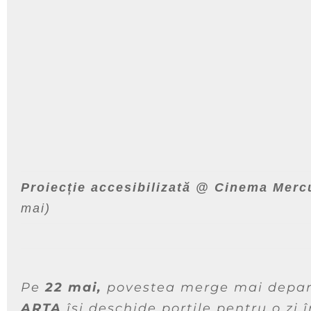
Proiecție accesibilizată @ Cinema Mer
mai)
Pe
22 mai,
povestea merge mai depar
ARTA
își deschide porțile pentru o zi 