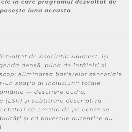
șele în care programul dezvoltat de
posește luna aceasta
dezvoltat de Asociația Animest, își
endă densă, plină de întâlniri și
 scop: eliminarea barierelor senzoriale
-un spațiu al incluziunii totale.
 România — descriere audio,
 (LSR) și subtitrare descriptivă —
spectatori că emoția de pe ecran se
bilități și că poveștile autentice au
ă.