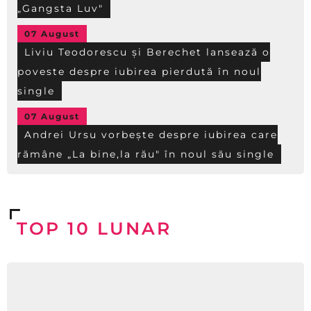
„Gangsta Luv"
07 August
Liviu Teodorescu și Berechet lansează o
poveste despre iubirea pierdută în noul
single
07 August
Andrei Ursu vorbește despre iubirea care
rămâne „La bine,la rău" în noul său single
TOP 10 LUNAR