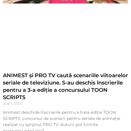
ANIMEST și PRO TV caută scenariile viitoarelor
seriale de televiziune. S-au deschis înscrierile
pentru a 3-a ediție a concursului TOON
SCRIPTS
July 1, 2026
Animest deschide înscrierile pentru a treia ediție TOON
SCRIPTS, concursul de scenarii pentru seriale de animație
realizat cu sprijinul PRO TV. Autorii pot trimite
propuneri până pe 7