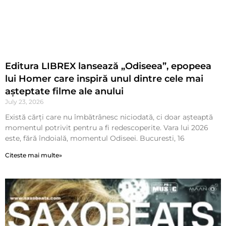
Editura LIBREX lansează „Odiseea”, epopeea
lui Homer care inspiră unul dintre cele mai
așteptate filme ale anului
July 23, 2026
Există cărți care nu îmbătrânesc niciodată, ci doar așteaptă
momentul potrivit pentru a fi redescoperite. Vara lui 2026
este, fără îndoială, momentul Odiseei. Bucuresti, 16
Citeste mai multe»