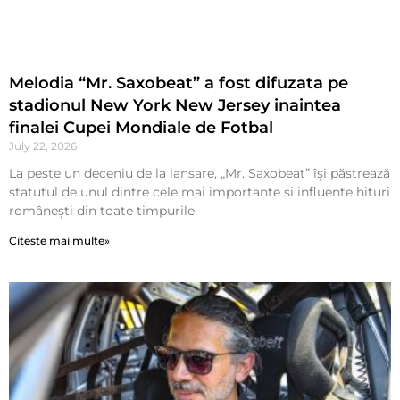
Melodia “Mr. Saxobeat” a fost difuzata pe
stadionul New York New Jersey inaintea
finalei Cupei Mondiale de Fotbal
July 22, 2026
La peste un deceniu de la lansare, „Mr. Saxobeat” își păstrează
statutul de unul dintre cele mai importante și influente hituri
românești din toate timpurile.
Citeste mai multe»