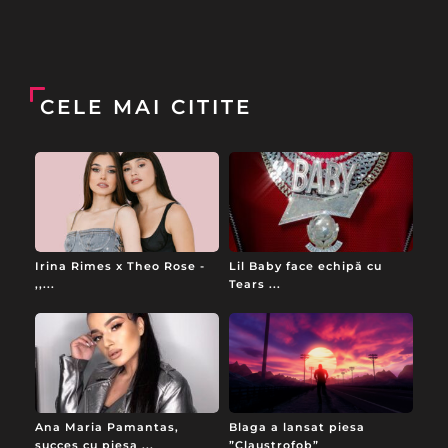
CELE MAI CITITE
Irina Rimes x Theo Rose -
Lil Baby face echipă cu
,,...
Tears ...
Ana Maria Pamantas,
Blaga a lansat piesa
succes cu piesa ...
”Claustrofob”