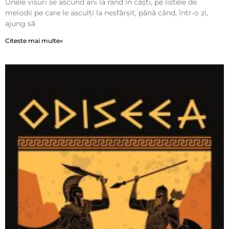
Unele visuri se ascund ani la rând în căști, pe listele de
melodii pe care le asculți la nesfârșit, până când, într-o zi,
ajung să
Citeste mai multe»