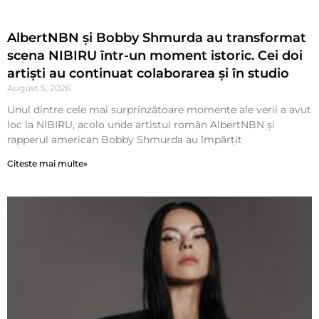
AlbertNBN și Bobby Shmurda au transformat
scena NIBIRU într-un moment istoric. Cei doi
artiști au continuat colaborarea și în studio
August 5, 2026
Unul dintre cele mai surprinzătoare momente ale verii a avut
loc la NIBIRU, acolo unde artistul român AlbertNBN și
rapperul american Bobby Shmurda au împărțit
Citeste mai multe»