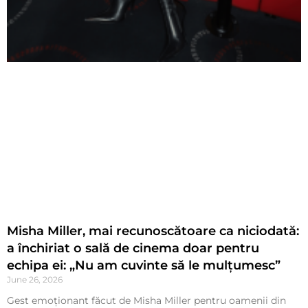
Misha Miller, mai recunoscătoare ca niciodată:
a închiriat o sală de cinema doar pentru
echipa ei: „Nu am cuvinte să le mulțumesc”
June 26, 2026
Gest emoționant făcut de Misha Miller pentru oamenii din