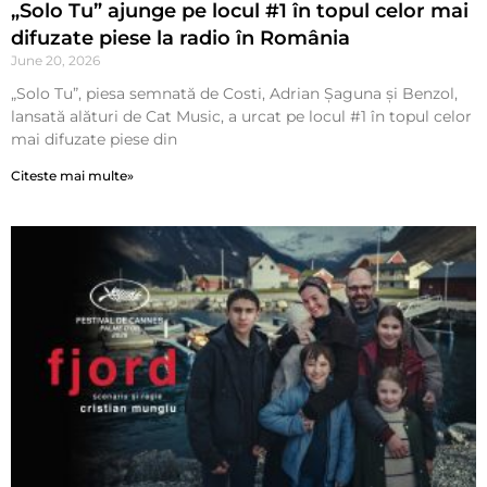
„Solo Tu” ajunge pe locul #1 în topul celor mai
difuzate piese la radio în România
June 20, 2026
„Solo Tu”, piesa semnată de Costi, Adrian Șaguna și Benzol,
lansată alături de Cat Music, a urcat pe locul #1 în topul celor
mai difuzate piese din
Citeste mai multe»