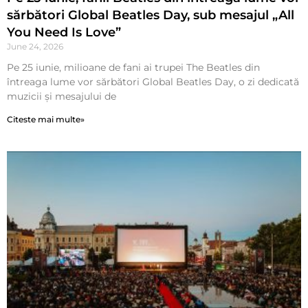
sărbători Global Beatles Day, sub mesajul „All
You Need Is Love”
June 24, 2026
Pe 25 iunie, milioane de fani ai trupei The Beatles din
întreaga lume vor sărbători Global Beatles Day, o zi dedicată
muzicii și mesajului de
Citeste mai multe»