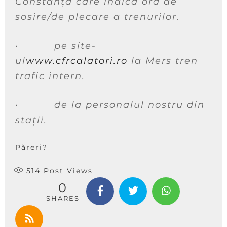
Constanța care indică ora de
sosire/de plecare a trenurilor.
•
pe site-
ul
www.cfrcalatori.ro
la Mers tren
trafic intern.
•
de la personalul nostru din
staţii.
Păreri?
514
Post Views
0
SHARES