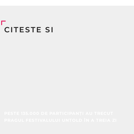
CITESTE SI
PESTE 135.000 DE PARTICIPANȚI AU TRECUT
PRAGUL FESTIVALULUI UNTOLD ÎN A TREIA ZI