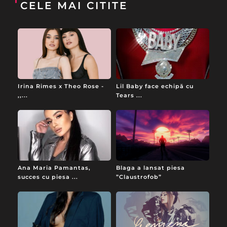
CELE MAI CITITE
Irina Rimes x Theo Rose -
Lil Baby face echipă cu
,,...
Tears ...
Ana Maria Pamantas,
Blaga a lansat piesa
succes cu piesa ...
”Claustrofob”