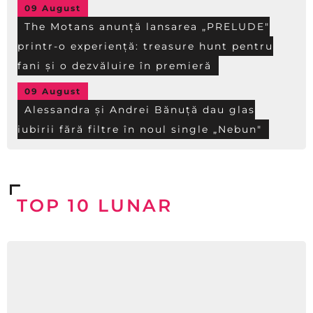
09 August
The Motans anunță lansarea „PRELUDE"
printr-o experiență: treasure hunt pentru
fani și o dezvăluire în premieră
09 August
Alessandra și Andrei Bănuță dau glas
iubirii fără filtre în noul single „Nebun"
TOP 10 LUNAR