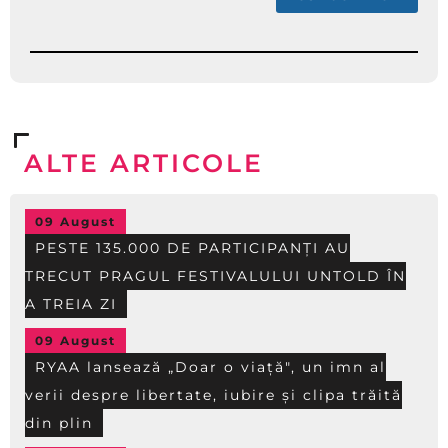
ALTE ARTICOLE
09 August
PESTE 135.000 DE PARTICIPANȚI AU
TRECUT PRAGUL FESTIVALULUI UNTOLD ÎN
A TREIA ZI
09 August
RYAA lansează „Doar o viață", un imn al
verii despre libertate, iubire și clipa trăită
din plin