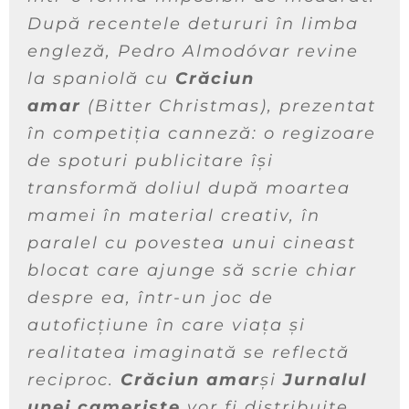
După recentele detururi în limba
engleză, Pedro Almodóvar revine
la spaniolă cu
Crăciun
amar
(
Bitter Christmas
), prezentat
în competiția canneză: o regizoare
de spoturi publicitare își
transformă doliul după moartea
mamei în material creativ, în
paralel cu povestea unui cineast
blocat care ajunge să scrie chiar
despre ea, într-un joc de
autoficțiune în care viața și
realitatea imaginată se reflectă
reciproc.
Crăciun amar
și
Jurnalul
unei cameriste
vor fi distribuite