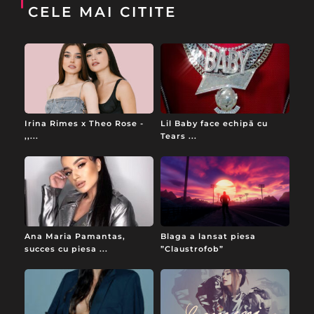
CELE MAI CITITE
Irina Rimes x Theo Rose -
Lil Baby face echipă cu
,,...
Tears ...
Ana Maria Pamantas,
Blaga a lansat piesa
succes cu piesa ...
”Claustrofob”