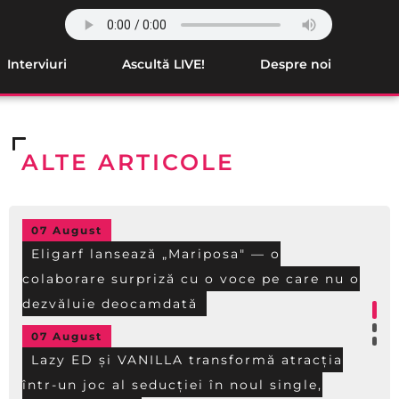
Interviuri
Ascultă LIVE!
Despre noi
ALTE ARTICOLE
07 August
Eligarf lansează „Mariposa" — o
colaborare surpriză cu o voce pe care nu o
dezvăluie deocamdată
07 August
Lazy ED și VANILLA transformă atracția
într-un joc al seducției în noul single,