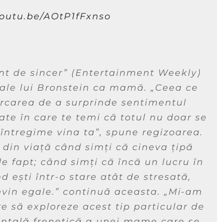
youtu.be/AOtP1fFxnso
nt de sincer”
(Entertainment Weekly)
 ale lui Bronstein ca mamă.
„Ceea ce
ercarea de a surprinde sentimentul
ate în care te temi că totul nu doar se
 întregime vina ta”,
spune regizoarea
.
din viață când simți că cineva țipă
de fapt; când simți că încă un lucru în
d ești într-o stare atât de stresată,
vin egale.”
continuă aceasta.
„Mi-am
e să exploreze acest tip particular de
entală frenetică a unei mame care se