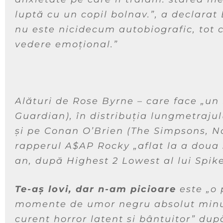
luptă cu un copil bolnav.”,
a declarat 
nu este nicidecum autobiografic, tot 
vedere emoțional.”
Alături de Rose Byrne – care face
„un
Guardian), în distribuția lungmetrajul
și pe Conan O’Brien (The Simpsons, N
rapperul A$AP Rocky
„aflat la a doua
an, după Highest 2 Lowest al lui Spik
Te-aș lovi, dar n-am picioare
este
„o 
momente de umor negru absolut minu
curent horror latent și bântuitor”
după