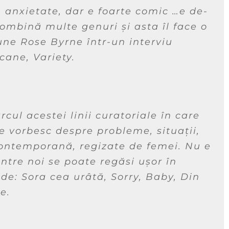
 anxietate, dar e foarte comic …e de-
combină multe genuri și asta îl face o
ne Rose Byrne într-un interviu
cane, Variety.
ul acestei linii curatoriale în care
e vorbesc despre probleme, situații,
contemporană, regizate de femei. Nu e
intre noi se poate regăsi ușor în
 de:
Sora cea urâtă
,
Sorry, Baby
,
Din
re
.