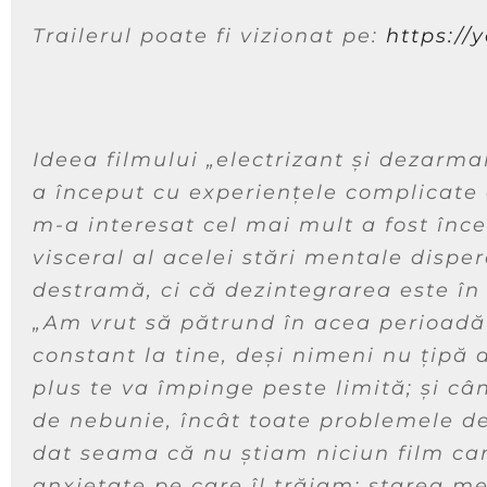
Trailerul poate fi vizionat pe:
https://
Ideea filmului
„electrizant și dezarma
a început cu experiențele complicate
m-a interesat cel mai mult a fost înc
visceral al acelei stări mentale disper
destramă, ci că dezintegrarea este în
„Am vrut să pătrund în acea perioadă 
constant la tine, deși nimeni nu țipă 
plus te va împinge peste limită; și cân
de nebunie, încât toate problemele de
dat seama că nu știam niciun film car
anxietate pe care îl trăiam: starea m