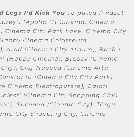
ad Legs I’d Kick You
va putea fi văzut
urești (
Apollo 111 Cinema
,
Cinema
l
,
Cinema City Park Lake
,
Cinema City
Happy Cinema Colosseum
,
), Arad (
Cinema City Atrium
), Bacău
i (
Happy Cinema
), Brașov (
Cinema
City
), Cluj-Napoca (
Cinema Arta
,
 Constanța (
Cinema City City Park
),
ire Cinema Electroputere
), Galați
Ploiești (
Cinema City Shopping City
),
One
), Suceava (
Cinema City
), Târgu
ema City Shopping City
,
Cinema