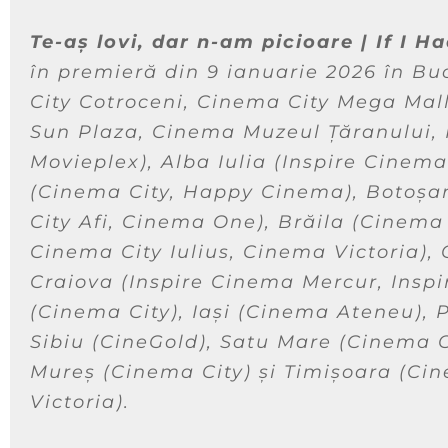
Te-aș lovi, dar n-am picioare | If I H
în premieră din 9 ianuarie 2026 în Buc
City Cotroceni
,
Cinema City Mega Mal
Sun Plaza
,
Cinema Muzeul Țăranului
,
Movieplex
), Alba Iulia (
Inspire Cinema
(
Cinema City
,
Happy Cinema
), Botoșan
City Afi
,
Cinema One
), Brăila (
Cinema 
Cinema City Iulius
,
Cinema Victoria
),
Craiova (
Inspire Cinema Mercur
,
Insp
(
Cinema City
), Iași (
Cinema Ateneu
), 
Sibiu (
CineGold
), Satu Mare (
Cinema 
Mureș (
Cinema City
) și Timișoara (
Cin
Victoria
).