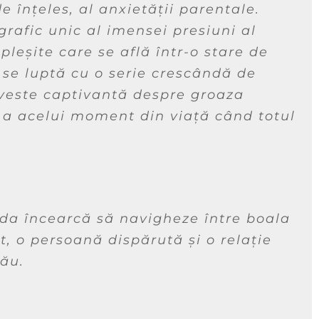
e înțeles, al anxietății parentale.
rafic unic al imensei presiuni al
pleșite care se află într-o stare de
 se luptă cu o serie crescândă de
oveste captivantă despre groaza
 a acelui moment din viață când totul
inda încearcă să navigheze între boala
t, o persoană dispărută și o relație
său.