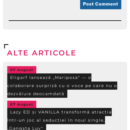
ALTE ARTICOLE
07 August
Eligarf lansează „Mariposa" — o
colaborare surpriză cu o voce pe care nu o
dezvăluie deocamdată
07 August
Lazy ED și VANILLA transformă atracția
într-un joc al seducției în noul single,
„Gangsta Luv"