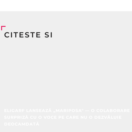
CITESTE SI
ELIGARF LANSEAZĂ „MARIPOSA" — O COLABORARE
SURPRIZĂ CU O VOCE PE CARE NU O DEZVĂLUIE
DEOCAMDATĂ