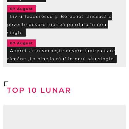
07 August
Liviu Teodorescu și Berechet lansează o
poveste despre iubirea pierdută în noul
single
07 August
Andrei Ursu vorbește despre iubirea care
rămâne „La bine,la rău" în noul său single
TOP 10 LUNAR