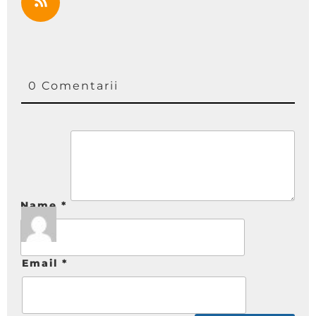
0 Comentarii
Name
*
Email
*