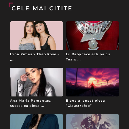
CELE MAI CITITE
Irina Rimes x Theo Rose -
Lil Baby face echipă cu
,,...
Tears ...
Ana Maria Pamantas,
Blaga a lansat piesa
succes cu piesa ...
”Claustrofob”