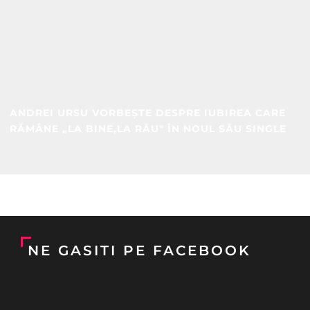
ANDREI URSU VORBEȘTE DESPRE IUBIREA CARE
RĂMÂNE „LA BINE,LA RĂU" ÎN NOUL SĂU SINGLE
NE GASITI PE FACEBOOK