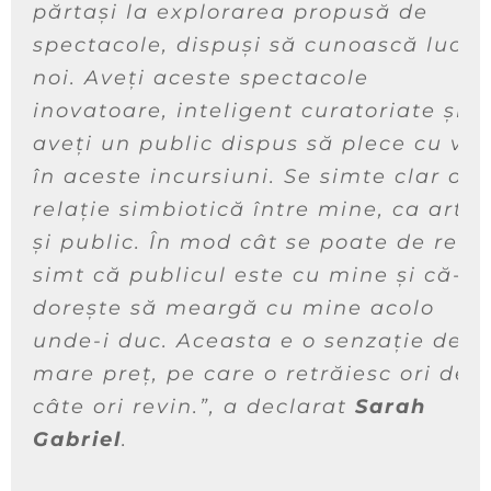
părtași la explorarea propusă de
spectacole, dispuși să cunoască lucru
noi. Aveți aceste spectacole
inovatoare, inteligent curatoriate și
aveți un public dispus să plece cu voi
în aceste incursiuni. Se simte clar o
relație simbiotică între mine, ca artist
și public. În mod cât se poate de real,
simt că publicul este cu mine și că-și
dorește să meargă cu mine acolo
unde-i duc. Aceasta e o senzație de
mare preț, pe care o retrăiesc ori de
câte ori revin.”
, a declarat
Sarah
Gabriel
.