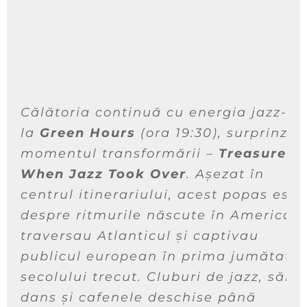
Călătoria continuă cu energia jazz-ul
la
Green Hours
(ora 19:30), surprinzâ
momentul transformării –
Treasures I
When Jazz Took Over
. Așezat în
centrul itinerariului, acest popas este
despre ritmurile născute în America c
traversau Atlanticul și captivau
publicul european în prima jumătate 
secolului trecut. Cluburi de jazz, săli 
dans și cafenele deschise până