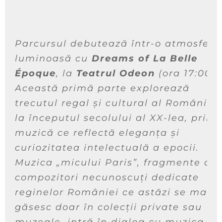
Parcursul debutează într-o atmosferă
luminoasă cu
Dreams of
La Belle
Époque
, la
Teatrul Odeon
(ora 17:00).
Această primă parte explorează
trecutul regal și cultural al României
la începutul secolului al XX-lea, prin
muzică ce reflectă eleganța și
curiozitatea intelectuală a epocii.
Muzica „micului Paris”, fragmente de
compozitori necunoscuți dedicate
reginelor României ce astăzi se mai
găsesc doar în colecții private sau