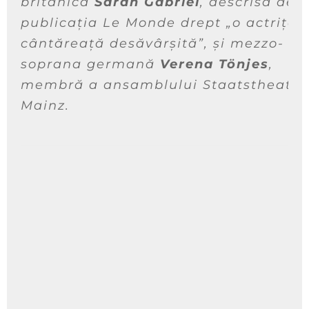
britanică
Sarah Gabriel
, descrisă de
publicația Le Monde drept
„o actriță ș
cântăreață desăvârșită”
, și mezzo-
soprana germană
Verena Tönjes
,
membră a ansamblului Staatstheater
Mainz.