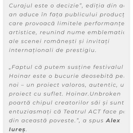
Curajul este o decizie”
, ediția din ace
an aduce în fața publicului producții
care provoacă limitele performanței
artistice, reunind nume emblematice
ale scenei românești și invitați
internaționali de prestigiu.
„Faptul că putem susține festivalul
Hoinar este o bucurie deosebită pent
noi – un proiect valoros, autentic, un
proiect cu suflet. Hoinar.Unbroken
poartă chipul creatorilor săi și sunte
entuziasmați că Teatrul ACT face par
din această poveste.”
, a spus
Alex
Iureș
.