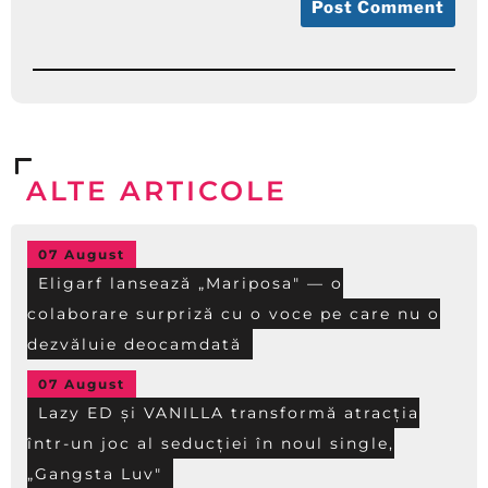
ALTE ARTICOLE
07 August
Eligarf lansează „Mariposa" — o
colaborare surpriză cu o voce pe care nu o
dezvăluie deocamdată
07 August
Lazy ED și VANILLA transformă atracția
într-un joc al seducției în noul single,
„Gangsta Luv"