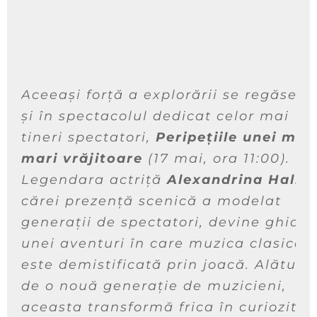
Aceeași forță a explorării se regăseșt
și în spectacolul dedicat celor mai
tineri spectatori,
Peripețiile unei mici
mari vrăjitoare
(17 mai, ora 11:00).
Legendara actriță
Alexandrina Halic
,
cărei prezență scenică a modelat
generații de spectatori, devine ghidul
unei aventuri în care muzica clasică
este demistificată prin joacă. Alături
de o nouă generație de muzicieni,
aceasta transformă frica în curiozitat