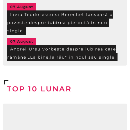
07 August
Liviu Teodorescu și Berechet lansează o
poveste despre iubirea pierdută în noul
single
07 August
Andrei Ursu vorbește despre iubirea care
rămâne „La bine,la rău" în noul său single
TOP 10 LUNAR