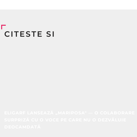
CITESTE SI
ELIGARF LANSEAZĂ „MARIPOSA" — O COLABORARE
SURPRIZĂ CU O VOCE PE CARE NU O DEZVĂLUIE
DEOCAMDATĂ