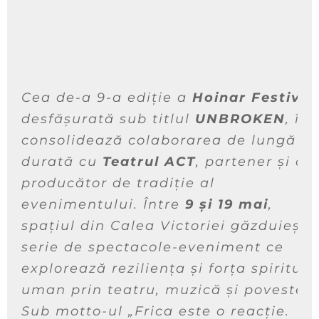
Cea de-a 9-a ediție a
Hoinar Festival
desfășurată sub titlul
UNBROKEN
, își
consolidează colaborarea de lungă
durată cu
Teatrul ACT
, partener și co
producător de tradiție al
evenimentului. Între
9 și 19 mai
,
spațiul din Calea Victoriei găzduiește
serie de spectacole-eveniment ce
explorează reziliența și forța spiritulu
uman prin teatru, muzică și poveste.
Sub motto-ul
„Frica este o reacție.