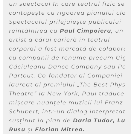
un spectacol în care teatrul fizic se
contopește cu rigoarea pianului clasic
Spectacolul prilejuiește publicului
reîntâlnirea cu
Paul Cimpoieru
, un
artist a cărui carieră în teatrul
corporal a fost marcată de colaborări
cu companii de renume precum Gigi
Căciuleanu Dance Company sau Pass
Partout. Co-fondator al Companiei 9 ș
laureat al premiului „The Best Physic
Theatre” la New York, Paul traduce în
mișcare nuanțele muzicii lui Franz
Schubert, într-un dialog interpretativ
susținut la pian de
Daria Tudor, Luca
Rusu
și
Florian Mitrea.