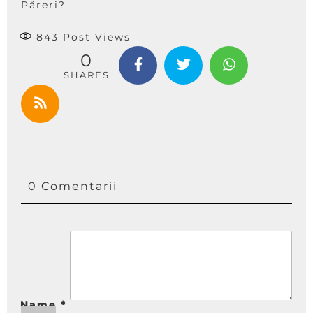
Păreri?
843
Post Views
0
SHARES
0 Comentarii
Name
*