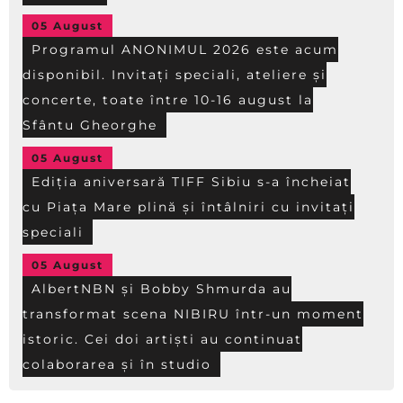
05 August
Programul ANONIMUL 2026 este acum
disponibil. Invitați speciali, ateliere și
concerte, toate între 10-16 august la
Sfântu Gheorghe
05 August
Ediția aniversară TIFF Sibiu s-a încheiat
cu Piața Mare plină și întâlniri cu invitați
speciali
05 August
AlbertNBN și Bobby Shmurda au
transformat scena NIBIRU într-un moment
istoric. Cei doi artiști au continuat
colaborarea și în studio