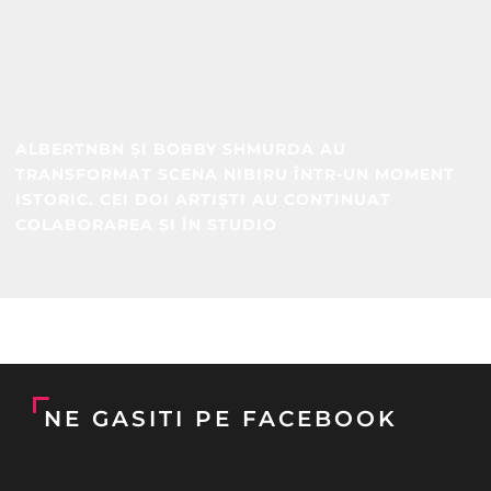
ALBERTNBN ȘI BOBBY SHMURDA AU
TRANSFORMAT SCENA NIBIRU ÎNTR-UN MOMENT
ISTORIC. CEI DOI ARTIȘTI AU CONTINUAT
COLABORAREA ȘI ÎN STUDIO
NE GASITI PE FACEBOOK