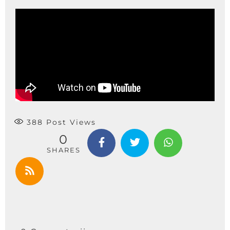
388
Post Views
0
SHARES