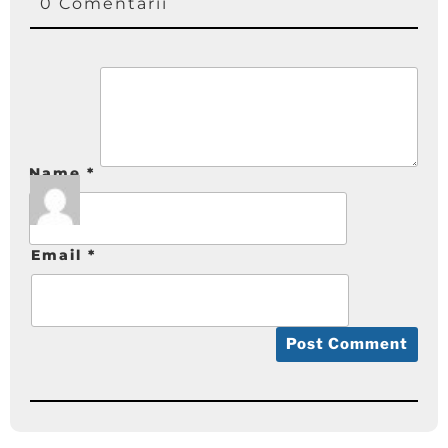
0 Comentarii
Name
*
Email
*