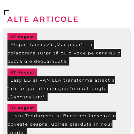
ALTE ARTICOLE
07 August
Eligarf lansează „Mariposa" — o
colaborare surpriză cu o voce pe care nu o
dezvăluie deocamdată
07 August
Lazy ED și VANILLA transformă atracția
într-un joc al seducției în noul single,
„Gangsta Luv"
07 August
Liviu Teodorescu și Berechet lansează o
poveste despre iubirea pierdută în noul
single