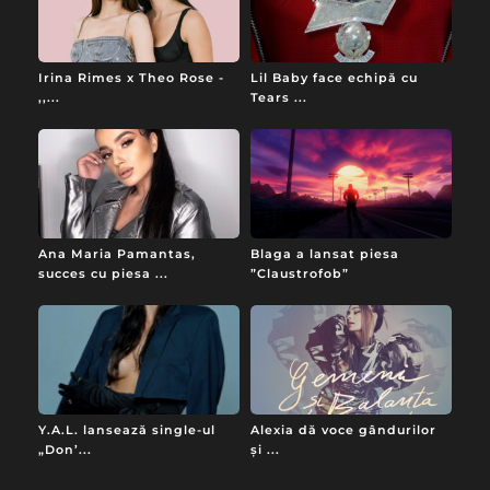
Irina Rimes x Theo Rose -
Lil Baby face echipă cu
,,...
Tears ...
Ana Maria Pamantas,
Blaga a lansat piesa
succes cu piesa ...
”Claustrofob”
Y.A.L. lansează single-ul
Alexia dă voce gândurilor
„Don’...
și ...