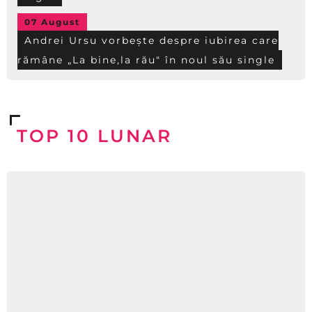
07 August
Andrei Ursu vorbește despre iubirea care
rămâne „La bine,la rău" în noul său single
TOP 10 LUNAR