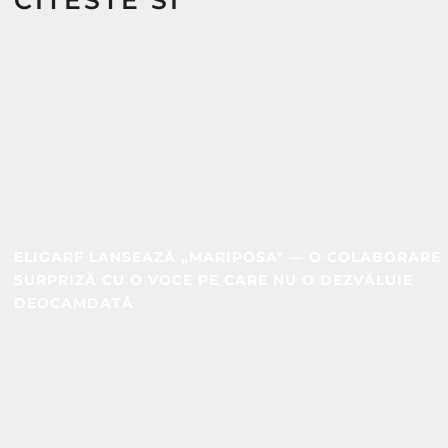
CITESTE SI
ELIGARF LANSEAZĂ „MARIPOSA" — O COLABORARE
SURPRIZĂ CU O VOCE PE CARE NU O DEZVĂLUIE
DEOCAMDATĂ