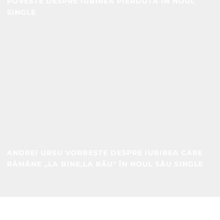
POVESTE DESPRE IUBIREA PIERDUTĂ ÎN NOUL
SINGLE
ANDREI URSU VORBEȘTE DESPRE IUBIREA CARE
RĂMÂNE „LA BINE,LA RĂU" ÎN NOUL SĂU SINGLE