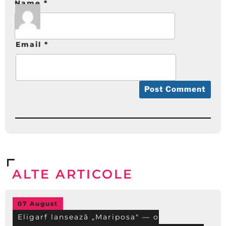
Name
*
Email
*
ALTE ARTICOLE
07 August
Eligarf lansează „Mariposa" — o