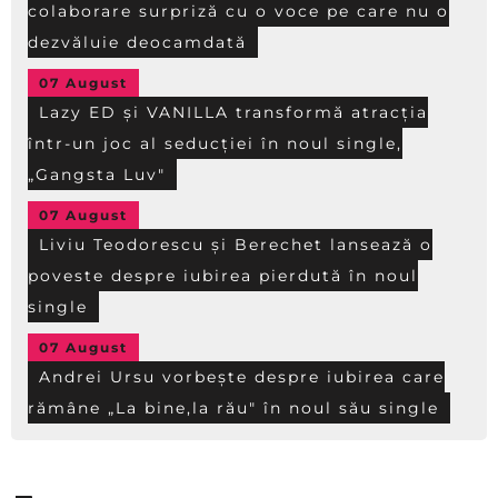
colaborare surpriză cu o voce pe care nu o
dezvăluie deocamdată
07 August
Lazy ED și VANILLA transformă atracția
într-un joc al seducției în noul single,
„Gangsta Luv"
07 August
Liviu Teodorescu și Berechet lansează o
poveste despre iubirea pierdută în noul
single
07 August
Andrei Ursu vorbește despre iubirea care
rămâne „La bine,la rău" în noul său single