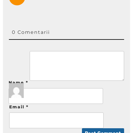
0 Comentarii
Name
*
Email
*