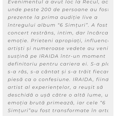
Evenimentul a avut loc la Recul, acol
unde peste 200 de persoane au fost
prezente la prima audiție live a
întregului album “6 Simțuri”. A fost u
concert restrâns, intim, dar încărcat 
emoție. Prieteni apropiați, influenceri
artiști și numeroase vedete au venit s
susțină pe IRAIDA într-un moment
definitoriu pentru cariera ei. S-a plân
s-a râs, s-a cântat și s-a trăit fiecare
piesă ca o confesiune. IRAIDA, fiind u
artist al experiențelor, a reușit să
deschidă o ușă către o altă lume, un
emoția brută primează, iar cele “6
Simțuri”au fost transformate în artă.