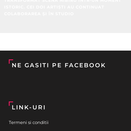
TRANSFORMAT SCENA NIBIRU ÎNTR-UN MOMENT
ISTORIC. CEI DOI ARTIȘTI AU CONTINUAT
COLABORAREA ȘI ÎN STUDIO
NE GASITI PE FACEBOOK
LINK-URI
Termeni si conditii