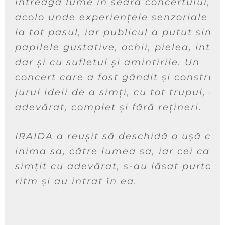
întreagă lume în seara concertului,
acolo unde experiențele senzoriale e
la tot pasul, iar publicul a putut simți
papilele gustative, ochii, pielea, intui
dar și cu sufletul și amintirile. Un
concert care a fost gândit și construit
jurul ideii de a simți, cu tot trupul, cu
adevărat, complet și fără rețineri.
IRAIDA a reușit să deschidă o ușă căt
inima sa, către lumea sa, iar cei care
simțit cu adevărat, s-au lăsat purtați
ritm și au intrat în ea.