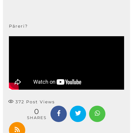
Păreri?
372
Post Views
0
SHARES