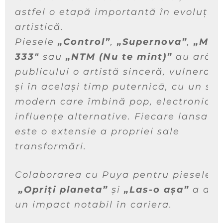
astfel o etapă importantă în evoluția 
artistică.
Piesele
„Control”
,
„Supernova”
,
„Man
333″
sau
„NTM (Nu te mint)”
au arăta
publicului o artistă sinceră, vulnerabi
și în același timp puternică, cu un so
modern care îmbină pop, electronic și
influențe alternative. Fiecare lansare
este o extensie a propriei sale
transformări.
Colaborarea cu Puya pentru piesele
„Opriți planeta”
și
„Las-o așa”
a avu
un impact notabil în cariera.