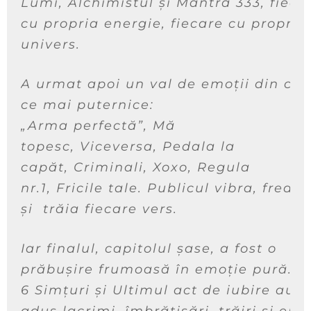
Lumi
,
Alchimistul
și
Mantra 333
, fieca
cu propria energie, fiecare cu propriu
univers.
A urmat apoi un val de emoții din ce 
ce mai puternice:
„Arma perfectă”,
Mă
topesc
,
Viceversa
,
Pedala la
capăt
,
Criminali
,
Xoxo
,
Regula
nr.1
,
Fricile tale
. Publicul vibra, fredo
și trăia fiecare vers.
Iar finalul, capitolul șase, a fost o
prăbușire frumoasă în emoție pură.
6 Simțuri
și
Ultimul act de iubire
au
adus lacrimi, îmbrățișări, trăiri și emo