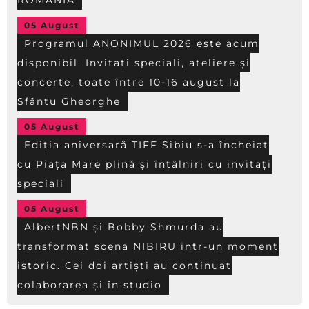
05 August
Programul ANONIMUL 2026 este acum
disponibil. Invitați speciali, ateliere și
concerte, toate între 10-16 august la
Sfântu Gheorghe
05 August
Ediția aniversară TIFF Sibiu s-a încheiat
cu Piața Mare plină și întâlniri cu invitați
speciali
05 August
AlbertNBN și Bobby Shmurda au
transformat scena NIBIRU într-un moment
istoric. Cei doi artiști au continuat
colaborarea și în studio