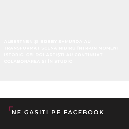
ALBERTNBN ȘI BOBBY SHMURDA AU
TRANSFORMAT SCENA NIBIRU ÎNTR-UN MOMENT
ISTORIC. CEI DOI ARTIȘTI AU CONTINUAT
COLABORAREA ȘI ÎN STUDIO
NE GASITI PE FACEBOOK