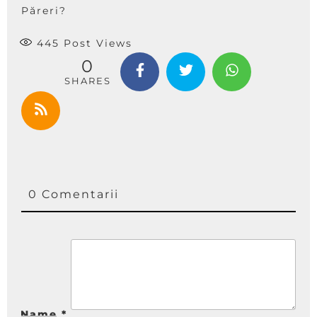
Păreri?
445
Post Views
0
SHARES
0 Comentarii
Name
*