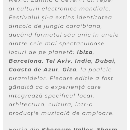
al culturii electronice mondiale.
Festivalul și-a extins identitatea
dincolo de jungla caraibiana,
ducând formatul său unic în unele
dintre cele mai spectaculoase
locuri de pe planetă:
Ibiza
,
Barcelona
,
Tel Aviv
,
India
,
Dubai
,
Coasta de Azur
,
Giza
, la poalele
piramidelor. Fiecare ediție a fost
gândită ca o experiență care
integrează specificul local,
arhitectura, cultura, într-o
producție muzicală de amploare.
Ediția din
Khoroum Valley, Sharm