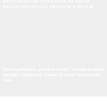
PESTE 135.000 DE PARTICIPANȚI AU TRECUT
PRAGUL FESTIVALULUI UNTOLD ÎN A TREIA ZI
RYAA LANSEAZĂ „DOAR O VIAȚĂ", UN IMN AL VERII
DESPRE LIBERTATE, IUBIRE ȘI CLIPA TRĂITĂ DIN
PLIN