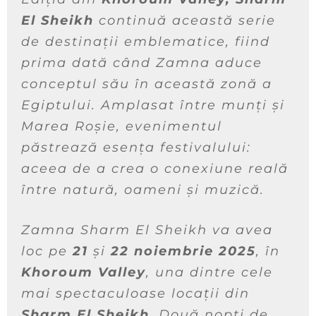
El Sheikh
continuă această serie
de destinații emblematice, fiind
prima dată când Zamna aduce
conceptul său în această zonă a
Egiptului. Amplasat între munți și
Marea Roșie, evenimentul
păstrează esența festivalului:
aceea de a crea o conexiune reală
între natură, oameni și muzică.
Zamna Sharm El Sheikh va avea
loc pe
21
și
22 noiembrie 2025
, în
Khoroum Valley
, una dintre cele
mai spectaculoase locații din
Sharm El Sheikh
. Două nopți de