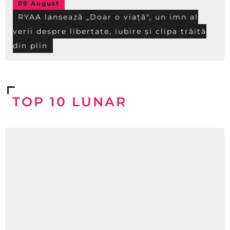
09 August
RYAA lansează „Doar o viață", un imn al
verii despre libertate, iubire și clipa trăită
din plin
TOP 10 LUNAR