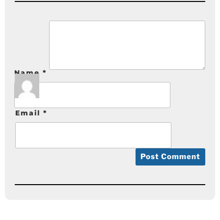
Name
*
Email
*