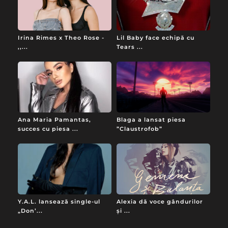
Irina Rimes x Theo Rose -
Lil Baby face echipă cu
,,...
Tears ...
Ana Maria Pamantas,
Blaga a lansat piesa
succes cu piesa ...
”Claustrofob”
Y.A.L. lansează single-ul
Alexia dă voce gândurilor
„Don’...
și ...