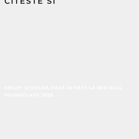
CITESTE SI
SMILEY ȘI OSCAR, FAȚĂ ÎN FAȚĂ LA RED BULL
SOUNDCLASH 2026