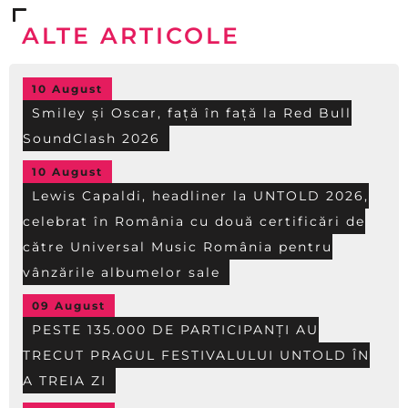
ALTE ARTICOLE
10 August
Smiley și Oscar, față în față la Red Bull
SoundClash 2026
10 August
Lewis Capaldi, headliner la UNTOLD 2026,
celebrat în România cu două certificări de
către Universal Music România pentru
vânzările albumelor sale
09 August
PESTE 135.000 DE PARTICIPANȚI AU
TRECUT PRAGUL FESTIVALULUI UNTOLD ÎN
A TREIA ZI